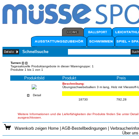
Schnellsuche
Turnen
Tagesaktuelle Produktangebote in dieser Warengruppe: 1
Produkte 1 bis 1 von 1
Produktbild
Produkt
Preis
Beschreibung:
Übungsschwebebalken 3 m lang, Holz mit Vliesstoff
Detail
18730
792,28
Weitere Informationen und die Lieferfähigkeiten der Produkte finden Sie unter Detail
ausgeschlossen.
Warenkorb zeigen
Home
|
AGB-Bestellbedingungen
|
Verbraucherinfo
Über uns 