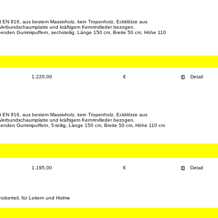
EN 916, aus bestem Massivholz, kein Tropenholz, Eckklötze aus
t Verbundschaumplatte und kräftigem Kernrindleder bezogen,
benden Gummipuffern, sechsteilig, Länge 150 cm, Breite 50 cm, Höhe 110
1.220,00
€
Detail
EN 916, aus bestem Massivholz, kein Tropenholz, Eckklötze aus
t Verbundschaumplatte und kräftigem Kernrindleder bezogen,
benden Gummipuffern, 5-teilig, Länge 150 cm, Breite 50 cm, Höhe 110 cm
1.195,00
€
Detail
berteil, für Leitern und Holme